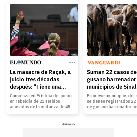
La masacre de Raçak, a
Suman 22 casos de
juicio tres décadas
gusano barrenador 
después: "Tiene una
municipios de Sina
importancia enorme
Comienza en Prístina del juicio
En nueve municipios del 
para Kosovo"
en rebeldía de 21 serbios
se tienen registrados 22
acusados de la matanza de 45
de gusano barrenador ac
personas que propició la
por lo que brigadas sanit
campaña de bombardeos de la
fueron desplegadas en l
OTAN de 1999 sobre Serbia que
entidad y desde el prime
Anuncio
acabó con la guerra Leer
detectado el 20 de julio, 
fecha, han revisado tres 