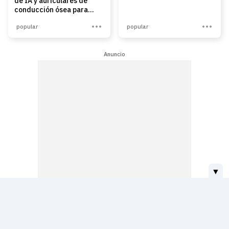
de IA y auriculares de
conducción ósea para
completar la aventura
popular
popular
Anuncio
▼