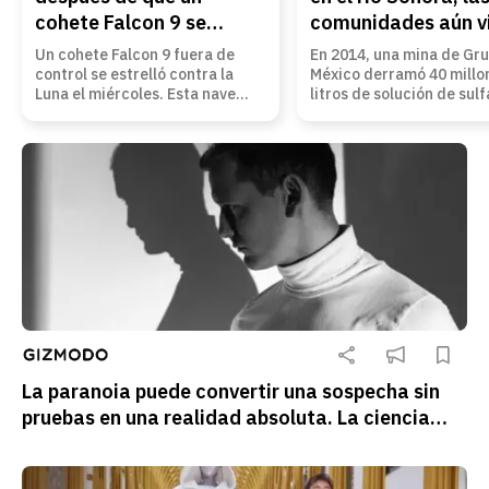
cohete Falcon 9 se
comunidades aún v
estrellara contra su
sin confiar en el ag
Un cohete Falcon 9 fuera de
En 2014, una mina de Gr
superficie a casi 9.000
control se estrelló contra la
México derramó 40 millo
Luna el miércoles. Esta nave
litros de solución de sul
km/h
espacial surcoreana podría
cobre acidulado en los rí
haber captado las primeras
Bacanuchi y Sonora. 12 
imágenes de lo que dejó el
después, sus efectos si
impacto.
presentes en la vida cot
de las comunidades.
La paranoia puede convertir una sospecha sin
pruebas en una realidad absoluta. La ciencia
intenta entender cómo una mente brillante o
poderosa termina viendo enemigos donde quizá