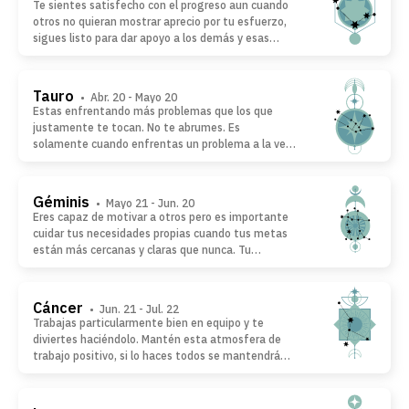
Te sientes satisfecho con el progreso aun cuando
tomate el tiempo que necesitas para estar más en
otros no quieran mostrar aprecio por tu esfuerzo,
calma y paz.
sigues listo para dar apoyo a los demás y esas
personas cercanas a ti ofrecen también su apoyo.
Si estás buscando un nivel de compromiso,
encuentras muy pocas restricciones y tal vez
Tauro
• Abr. 20 - Mayo 20
encuentres a alguien que es capaz de animar
Estas enfrentando más problemas que los que
permanentemente tu vida romántica.
justamente te tocan. No te abrumes. Es
solamente cuando enfrentas un problema a la vez,
que tu situación mejora y empiezas a sentirte en
control de los eventos otra vez. Es importante que
actúes inmediatamente, de otra forma se harán
Géminis
• Mayo 21 - Jun. 20
más problemas. No tengas miedo de aceptar
Eres capaz de motivar a otros pero es importante
ayuda de otros si te la ofrecen.
cuidar tus necesidades propias cuando tus metas
están más cercanas y claras que nunca. Tu
acercamiento energético es contagioso y
reconocido por otros, no hay razón para no celebrar
tus ideas. No dejes que esto se vuelva tu conducta
Cáncer
• Jun. 21 - Jul. 22
usual, te sientes energético, pero mucho de la la
Trabajas particularmente bien en equipo y te
buena vida le hace daño a tu salud.
diviertes haciéndolo. Mantén esta atmosfera de
trabajo positivo, si lo haces todos se mantendrán
juntos, cada quien logra sus metas mucho más
rápido. Incluso en tu vida personal, te sientes
mejor en un grupo que solo. Este sentimiento