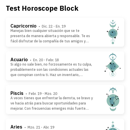
Test Horoscope Block
Capricornio
• Dic. 22 - En. 19
Manejas bien cualquier situación que se te
presenta de manera abierta y responsable. Te es
fácil disfrutar de la compañía de tus amigos y
familiares, de cementar los lazos de las relaciones
con aquellos que más te importan. The sientes en
buena condición física, empieza una actividad
Acuario
• En. 20 - Febr. 18
recreacional, si esto no es lo tuyo, descansar y
Si algo no sale bien, no forzosamente es tu culpa,
relajarse es igual de beneficioso para la salud.
probablemente son las condiciones actuales las
que conspiran contra ti. Haz un inventario,
consiéntete un poco y deja que las cosas sigan su
curso. Algunas veces, las situaciones que siguen
logran abrir completamente nuevas posibilidades y
Piscis
• Febr. 19 - Mzo. 20
al reconocerlas ese es el momento donde mejor
A veces tienes que enfrentar la derrota, se bravo y
puedes usar tu energía.
ve hacia atrás para buscar oportunidades para
mejorar. Con frecuencias emerges más fuerte
desde la oscuridad. Si hablas antes de tiempo, no
importa que pase, mantén tu opinión, pero
escucha lo que dicen los que te rodean. Las
Aries
• Mzo. 21 - Abr. 19
condiciones difíciles se manifiestan físicamente,