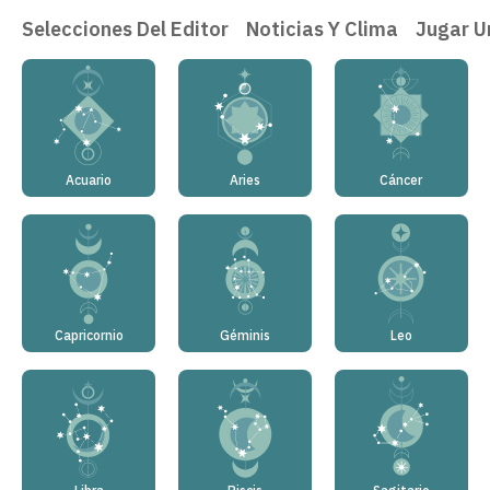
Selecciones Del Editor
Noticias Y Clima
Jugar U
Acuario
Aries
Cáncer
Capricornio
Géminis
Leo