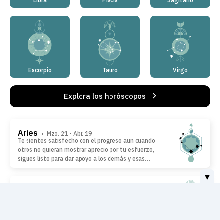
Libra
Piscis
Sagitario
Escorpio
Tauro
Virgo
Explora los horóscopos
Aries
• Mzo. 21 - Abr. 19
Te sientes satisfecho con el progreso aun cuando
otros no quieran mostrar aprecio por tu esfuerzo,
sigues listo para dar apoyo a los demás y esas
personas cercanas a ti ofrecen también su apoyo.
Si estás buscando un nivel de compromiso,
▼
encuentras muy pocas restricciones y tal vez
Tauro
• Abr. 20 - Mayo 20
encuentres a alguien que es capaz de animar
Estas enfrentando más problemas que los que
permanentemente tu vida romántica.
justamente te tocan. No te abrumes. Es
solamente cuando enfrentas un problema a la vez,